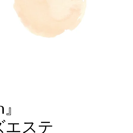
h』
ズエステ