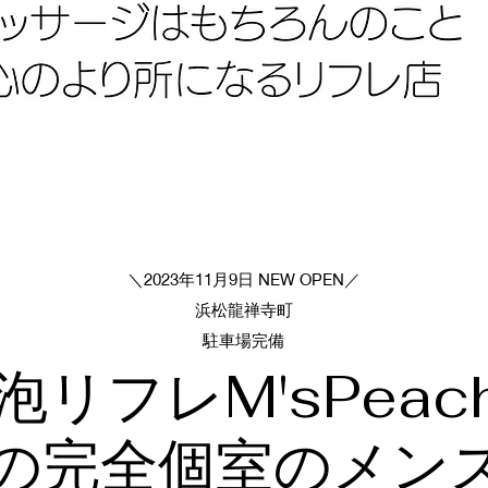
＼2023年11月9日 NEW OPEN／​
​浜松龍禅寺町
​駐車場完備
泡リフレM'sPeac
の完全個室のメン