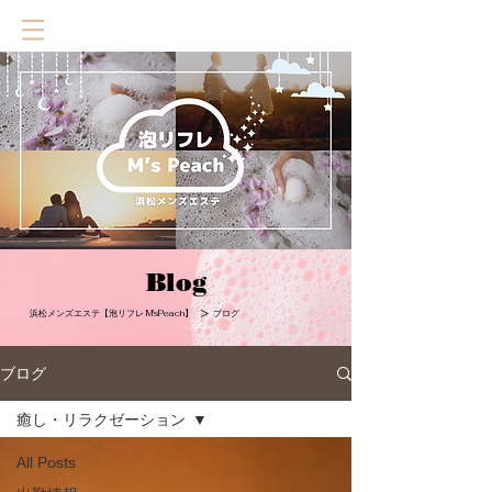
Blog
>
​浜松メンズエステ【泡リフレ M'sPeach】
ブログ
ブログ
癒し・リラクゼーション
All Posts