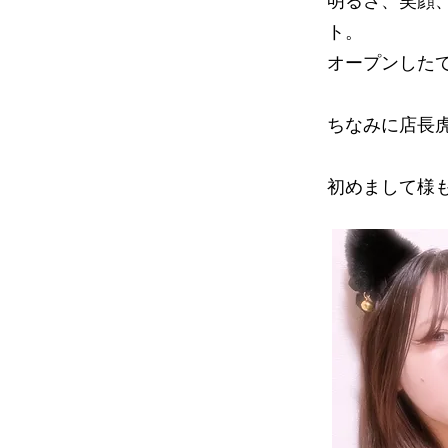
明るさ、笑顔
ト。
オープンした
ちなみに店長
初めまして様