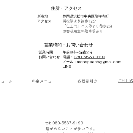
​住所・アクセス
​所在地
​静岡県浜松市中央区龍禅寺町
アクセス
​浜松駅より徒歩12分
「仁王門」バス停より徒歩2分
お客様用無料駐車場あり
営業時間・お問い合わせ
​営業時間
午前9時～深夜2時
​お問い合わせ
電話：
080-5578-9199
​メール：
menspeach@gmail.com
LINE
ご利用
ジュール
料金メニュー
各種割引き
tel:
080-5587-9199
繋がらないことが多いです。