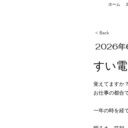
ホーム
< Back
2026年
すい電
覚えてますか
お仕事の都合
一年の時を経