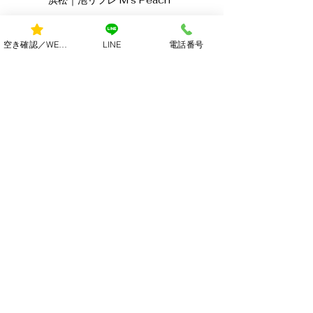
浜松｜泡リフレ M's Peach
​住所・アクセス
空き確認／WEB予約
LINE
電話番号
​所在地
​静岡県浜松市中央区龍禅寺町
アクセス
​浜松駅より徒歩12分
「仁王門」バス停より徒歩2分
お客様用無料駐車場あり
営業時間・お問い合わせ
​営業時間
午前9時～深夜2時
​お問い合わせ
電話：
080-5578-9199
​メール：
menspeach@gmail.com
料金メニュー
ホーム
​セラピスト一覧
ご利用の流れ
​出勤スケジュール
​求人情報
各種割引き
アクセス