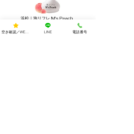
浜松｜泡リフレ M's Peach
空き確認／WEB予約
LINE
電話番号
​住所・アクセス
​所在地
​静岡県浜松市中央区龍禅寺町
アクセス
​浜松駅より徒歩12分
「仁王門」バス停より徒歩2分
お客様用無料駐車場あり
営業時間・お問い合わせ
​営業時間
午前9時～深夜2時
​お問い合わせ
電話：
080-5578-9199
​メール：
menspeach@gmail.com
料金メニュー
ホーム
​セラピスト一覧
ご利用の流れ