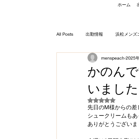
ホーム
All Posts
出勤情報
浜松メンズ
menspeach
2025
セラピストコラム
M'sPea
かのんで
いました
5つ星のうちNaN
先日のM様からの差
シュークリームもあっ
ありがとうございました_