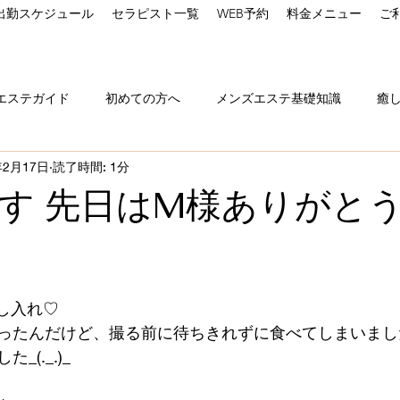
出勤スケジュール
セラピスト一覧
WEB予約
料金メニュー
ご
エステガイド
初めての方へ
メンズエステ基礎知識
癒
年2月17日
読了時間: 1分
chからのお知らせ
料金・コース案内
セラピスト紹介
す 先日はM様ありがと
と評価されています。
し入れ♡
たんだけど、撮る前に待ちきれずに食べてしまいました(៸៸
(._.)_