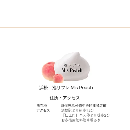
M'sPeachは高い？安い？料
忙し
金とサービス内容を他店と比
を癒
較してみました
か？
浜松｜泡リフレ M's Peach
​住所・アクセス
​所在地
​静岡県浜松市中央区龍禅寺町
アクセス
​浜松駅より徒歩12分
「仁王門」バス停より徒歩2分
お客様用無料駐車場あり