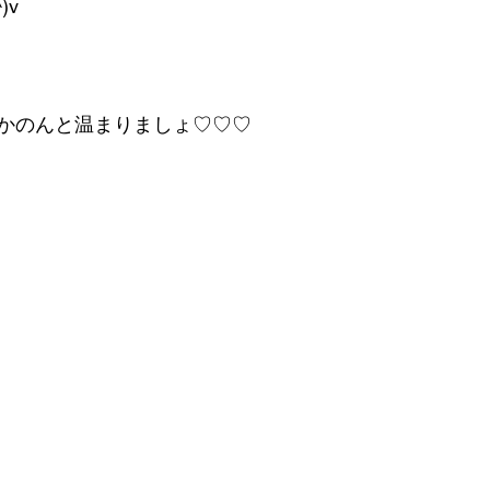
)v
かのんと温まりましょ♡♡♡