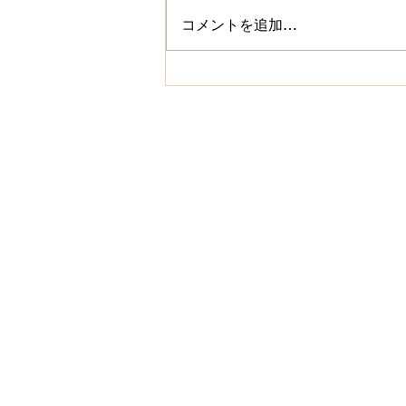
新人ひより(27)｜新人割
コメントを追加…
5,000円OFF実施中【浜松・
泡リフレM'sPeach】