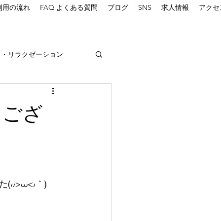
利用の流れ
FAQ よくある質問
ブログ
SNS
求人情報
アクセ
し・リラクゼーション
うござ
>⩊<៸｀)