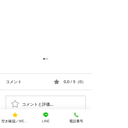
コメント
0.0 / 5（0）
M'sPeachは高い？安
忙しい毎日だか
コメントと評価...
い？料金とサービス内容
自分を癒す時間
を他店と比較してみまし
しませんか？【
空き確認／WEB予約
LINE
電話番号
た
ズエステ】