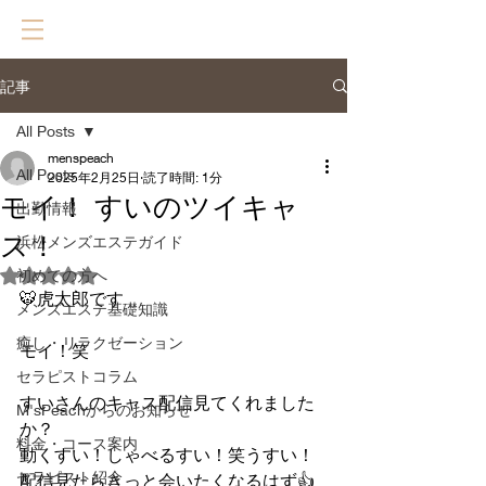
記事
All Posts
menspeach
All Posts
2025年2月25日
読了時間: 1分
モイ！ すいのツイキャ
出勤情報
ス！
浜松メンズエステガイド
初めての方へ
5つ星のうちNaNと評価されています。
🐯虎太郎です
メンズエステ基礎知識
癒し・リラクゼーション
モイ！笑
セラピストコラム
すいさんのキャス配信見てくれました
M'sPeachからのお知らせ
か？
料金・コース案内
動くすい！しゃべるすい！笑うすい！
セラピスト紹介
配信見たらきっと会いたくなるはず👍