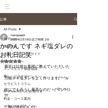
記事
All Posts
menspeach
All Posts
2025年2月19日
読了時間: 2分
かのんです ネギ塩ダレの
出勤情報
お礼日記笑
浜松メンズエステガイド
初めての方へ
5つ星のうちNaNと評価されています。
最近は以前お客様に教えていただいた
メンズエステ基礎知識
癒し・リラクゼーション
万能ネギ塩ダレをよく作ります(*^^)v
セラピストコラム
何にでも合うし最高なのだヽ(*ᐛ*)ﾉｻｲｺ
M'sPeachからのお知らせ
ｳ!!
料金・コース案内
セラピスト紹介
ご飯が進む(ﾟдﾟ)ｳﾏｰ