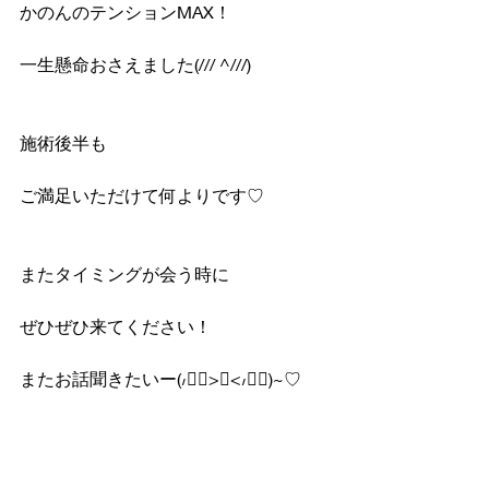
かのんのテンションMAX！
一生懸命おさえました(/// ^///)
施術後半も
ご満足いただけて何よりです♡
またタイミングが会う時に
ぜひぜひ来てください！
またお話聞きたいー(៸៸᳐>⩊<៸៸᳐)~♡