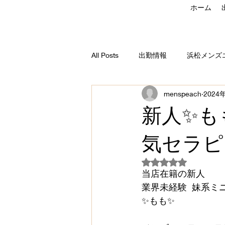
ホーム
All Posts
出勤情報
浜松メンズ
menspeach
2024
セラピストコラム
M'sPea
新人✨も
気セラピ
5つ星のうちNaN
当店在籍の新人
業界未経験  妹系ミ
✨もも✨