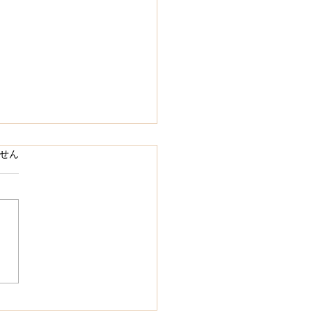
ています。
せん
い毎日だからこそ、自分
す時間を大切にしません
【浜松 メンズエステ】