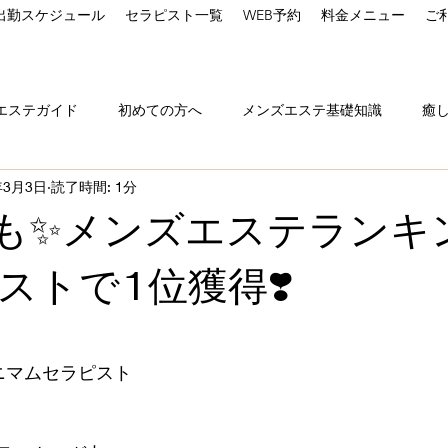
出勤スケジュール
セラピスト一覧
WEB予約
料金メニュー
ご
エステガイド
初めての方へ
メンズエステ基礎知識
癒
年3月3日
読了時間: 1分
chからのお知らせ
料金・コース案内
セラピスト紹介
も✨メンズエステランキ
ストで1位獲得❣️
と評価されています。
ニマムセラピスト