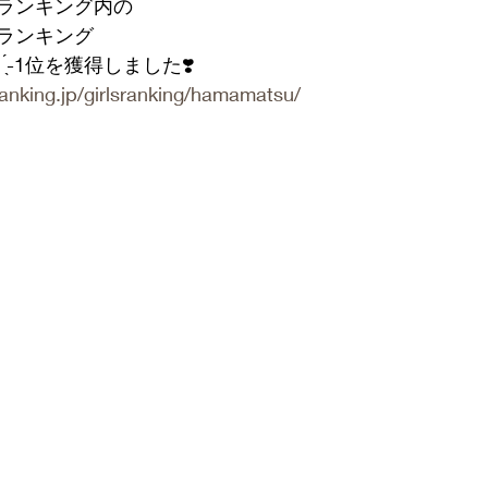
ランキング内の
ランキング
̖-‬1位を獲得しました❣️
anking.jp/girlsranking/hamamatsu/