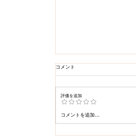
コメント
評価を追加
新人ひより(27)｜新人割
コメントを追加…
5,000円OFF実施中【浜松・
泡リフレM'sPeach】