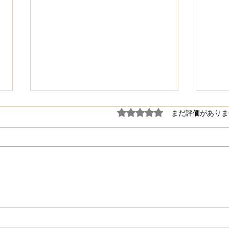
5つ星のうち0と評価され
まだ評価がありま
M'sPeachは高い？安い？料
忙し
金とサービス内容を他店と比
を癒
較してみました
か？